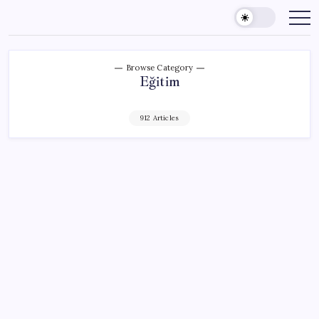
Skip
to
content
Browse Category
Eğitim
912 Articles