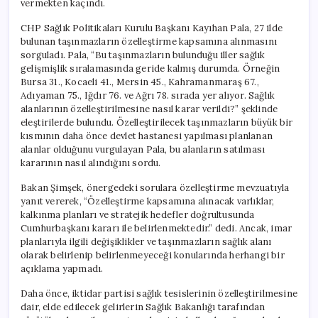
vermekten kaçındı.
Belirleniyor’
için
CHP Sağlık Politikaları Kurulu Başkanı Kayıhan Pala, 27 ilde
bulunan taşınmazların özelleştirme kapsamına alınmasını
sorguladı. Pala, “Bu taşınmazların bulunduğu iller sağlık
gelişmişlik sıralamasında geride kalmış durumda. Örneğin
Bursa 31., Kocaeli 41., Mersin 45., Kahramanmaraş 67.,
Adıyaman 75., Iğdır 76. ve Ağrı 78. sırada yer alıyor. Sağlık
alanlarının özelleştirilmesine nasıl karar verildi?” şeklinde
eleştirilerde bulundu. Özelleştirilecek taşınmazların büyük bir
kısmının daha önce devlet hastanesi yapılması planlanan
alanlar olduğunu vurgulayan Pala, bu alanların satılması
kararının nasıl alındığını sordu.
Bakan Şimşek, önergedeki sorulara özelleştirme mevzuatıyla
yanıt vererek, “Özelleştirme kapsamına alınacak varlıklar,
kalkınma planları ve stratejik hedefler doğrultusunda
Cumhurbaşkanı kararı ile belirlenmektedir.” dedi. Ancak, imar
planlarıyla ilgili değişiklikler ve taşınmazların sağlık alanı
olarak belirlenip belirlenmeyeceği konularında herhangi bir
açıklama yapmadı.
Daha önce, iktidar partisi sağlık tesislerinin özelleştirilmesine
dair, elde edilecek gelirlerin Sağlık Bakanlığı tarafından