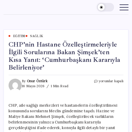
Skip
to
content
EĞITIM
SAĞLIK
CHP’nin Hastane Özelleştirmeleriyle
İlgili Sorularına Bakan Şimşek’ten
Kısa Yanıt: ‘Cumhurbaşkanı Kararıyla
Belirleniyor’
CHP’nin
By
Onur Öztürk
yorumlar kapalı
Hastane
16 Mayıs 2026
1 Min Read
Özelleştirmeleriyle
İlgili
Sorularına
CHP, aile sağlığı merkezleri ve hastanelerin özelleştirilmesi
Bakan
konusunda sorularını Meclis gündemine taşıdı. Hazine ve
Şimşek’ten
Kısa
Maliye Bakanı Mehmet Şimşek, özelleştirilecek varlıkların
Yanıt:
belirlenmesinin yalnızca Cumhurbaşkanı kararıyla
‘Cumhurbaşkanı
gerçekleştiğini ifade ederek, konuyla ilgili detaylı bir yanıt
Kararıyla