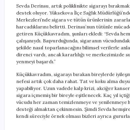
Sevda Derinsu, artık poliklinikte sigarayı bırakma
destek oluyor. Yüksekova İlçe Sağlık Müdürlüğü’nd
Merkezleri’nde sigara ve tütün ürünlerinin zararla
harcadıklarını belirtti. Derinsu’nun tütünle mücade
getiren Küçükkavradım, şunları ekledi: “Sevda hemşi
çalışanıydı. Başvurduğunda, sigaranın vücudundaki
şekilde nasıl toparlanacağını bilimsel verilerle anla
direnci vardı, ancak kararlılığı ve merkezimizde s
yenmeyi başardı.”
Küçükkavradım, sigarayı bırakan bireylerde iyileş
nefesi artık çok daha rahat. Tat ve koku alma duyu
yapabiliyor. Uzun vadede kalp krizi, akciğer kanser
sigara içmemiş bir bireyle eşitlenecek. Kaç yıl içti
vücudu her zaman temizlenmeye ve yenilenmeye haz
desteği almaktan çekinmesin. Şimdi Sevda hemşire
kendi süreciyle örnek olması bizleri ayrıca gururl