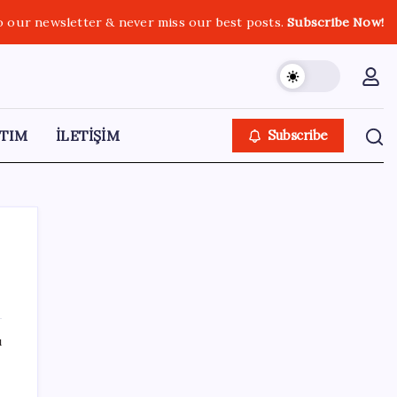
o our newsletter & never miss our best posts.
Subscribe Now!
TIM
İLETİŞİM
Subscribe
SON YAZILAR
ı
BofA: Yatırımcı iyimserliği beş yılın en
yüksek seviyesinde