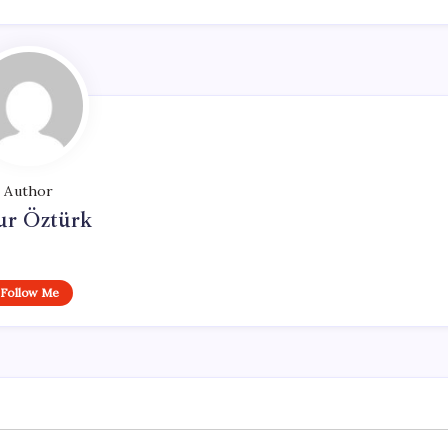
Author
ur Öztürk
Follow Me