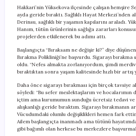
Hakkari’nin Yüksekova ilçesinde çalışan hemşire Se
ayda geride bıraktı. Sağlıklı Hayat Merkezi’nden a
Derinsu, sağlıklı bir yaşamın kapılarını araladı.
Hanım, tütün ürünlerinin sağlığa zararları konus
projelerden etkilenerek bu adımı attı.
Başlangıçta “Bıraksam ne değişir ki?” diye düşünen
Bırakma Polikliniği’ne başvurdu. Sigarayı bırakm
oldu. “Nefes almakta zorlanıyordum, şimdi merdive
bıraktıktan sonra yaşam kalitesinde hızlı bir artış y
Daha önce sigarayı bırakması için birçok tavsiye a
söyledi: “Bu sefer meslektaşlarım ve hocalarımın 
içtim ama kurumumun sunduğu ücretsiz tedavi ve 
alışkanlığı geride bıraktım. Sigarayı bırakmanın 
Vücudumdaki olumlu değişiklikleri hemen fark etti
Ailem başlangıçta inanmadı ama tütünü hayatımda
gibi bağımlı olan herkese bu merkezlere başvurmal