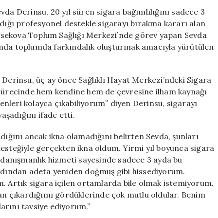
Kısa
vda Derinsu, 20 yıl süren sigara bağımlılığını sadece 3
Sürede
ldığı profesyonel destekle sigarayı bırakma kararı alan
Yenen
 Yüksekova Toplum Sağlığı Merkezi’nde görev yapan Sevda
Hemşire
unda toplumda farkındalık oluşturmak amacıyla yürütülen
Sevda,
Sağlıklı
Hayata
 Derinsu, üç ay önce Sağlıklı Hayat Merkezi’ndeki Sigara
Adım
a sürecinde hem kendine hem de çevresine ilham kaynağı
Attı
için
nleri kolayca çıkabiliyorum” diyen Derinsu, sigarayı
aşadığını ifade etti.
ldığını ancak ikna olamadığını belirten Sevda, şunları
desteğiyle gerçekten ikna oldum. Yirmi yıl boyunca sigara
danışmanlık hizmeti sayesinde sadece 3 ayda bu
ardından adeta yeniden doğmuş gibi hissediyorum.
m. Artık sigara içilen ortamlarda bile olmak istemiyorum.
n çıkardığımı gördüklerinde çok mutlu oldular. Benim
arını tavsiye ediyorum.”