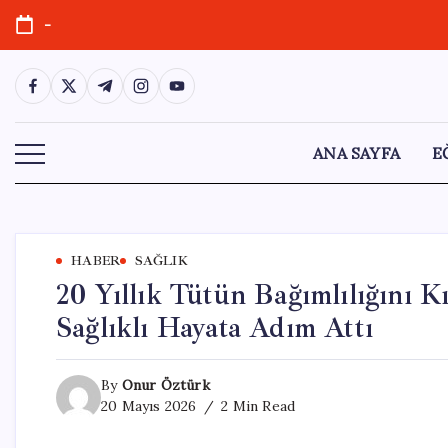
Skip
-
to
content
https://www.facebook.com/
https://twitter.com/
https://t.me/
https://www.instagram.com/
https://youtube.com/
ANA SAYFA
E
HABER
SAĞLIK
20 Yıllık Tütün Bağımlılığını 
Sağlıklı Hayata Adım Attı
By
Onur Öztürk
20 Mayıs 2026
2 Min Read