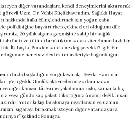
k isteyen diğer vatandaşlara kendi deneyimlerini aktararak
e görevli Uzm. Dr. Vehbi Küçükkavradım, Sağlıklı Hayat
rı hakkında halkı bilinçlendirmek için yoğun çaba
le polikliniğine başvururken çekinceleri olduğunu dile
remiz, 20 yıllık sigara geçmişine sahip bir sağlık
 tahribatı ve tütünü bıraktıktan sonra vücudunun hızlı bi
ttık. İlk başta ‘Bundan sonra ne değişecek ki?’ gibi bir
unduğumuz ücretsiz destek tedavileriyle bağımlılığını
menin hızla başladığını vurgulayarak, “Sevda Hanım’ın
ları geri geldi. Günlük aktivitelerini zorlanmadan
i ve diğer kanser türlerine yakalanma riski, zamanla hiç
ğiniz veya günde kaç paket tükettiğiniz önemli değil. İnsan
ırdır. Yeter ki kişi bırakmaya niyetlensin ve uzman
mizin, sigarayı bırakmak isteyen diğer vatandaşlara
andırıyor” şeklinde konuştu.