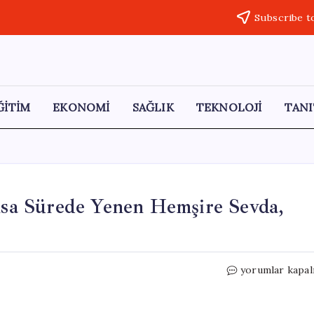
Subscribe t
ĞİTİM
EKONOMİ
SAĞLIK
TEKNOLOJİ
TANI
Kısa Sürede Yenen Hemşire Sevda,
20
yorumlar kapal
Yıllık
Tütün
Bağımlılığını