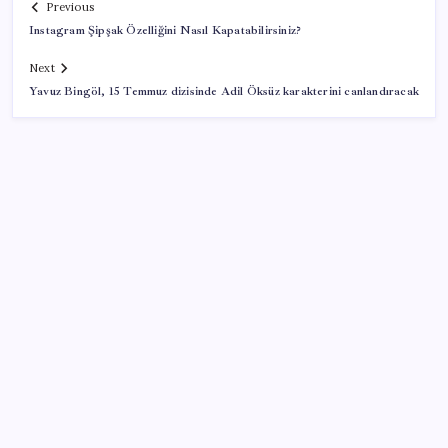
Previous
Instagram Şipşak Özelliğini Nasıl Kapatabilirsiniz?
Next
Yavuz Bingöl, 15 Temmuz dizisinde Adil Öksüz karakterini canlandıracak
SON YAZILAR
Küresel gıda fiyatlarında alarm: 3,5 yılın zirvesi
görüldü
Trump’tan Fed Başkanı Warsh’a: Faiz kararı
tamamen ona bağlı değil