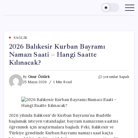
Skip
to
content
SAĞLIK
2026 Balıkesir Kurban Bayramı
Namazı Saati – Hangi Saatte
Kılınacak?
2026
By
Onur Öztürk
yorumlar kapalı
Balıkesir
25 Mayıs 2026
1 Min Read
Kurban
Bayramı
Namazı
Saati
–
Hangi
2026 yılında Balıkesir’de Kurban Bayramı’na ibadetle
Saatte
başlamak isteyen vatandaşlar, bayram namazının saatini
Kılınacak?
öğrenmek için araştırmalara başladı. Peki, Balıkesir ve
için
Türkiye genelinde Kurban Bayramı namazı saat kaçta