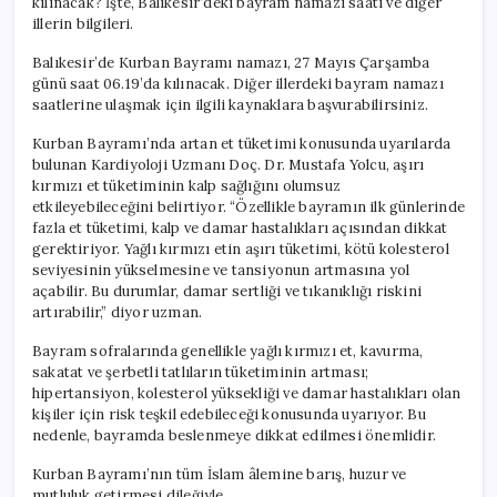
kılınacak? İşte, Balıkesir’deki bayram namazı saati ve diğer
illerin bilgileri.
Balıkesir’de Kurban Bayramı namazı, 27 Mayıs Çarşamba
günü saat 06.19’da kılınacak. Diğer illerdeki bayram namazı
saatlerine ulaşmak için ilgili kaynaklara başvurabilirsiniz.
Kurban Bayramı’nda artan et tüketimi konusunda uyarılarda
bulunan Kardiyoloji Uzmanı Doç. Dr. Mustafa Yolcu, aşırı
kırmızı et tüketiminin kalp sağlığını olumsuz
etkileyebileceğini belirtiyor. “Özellikle bayramın ilk günlerinde
fazla et tüketimi, kalp ve damar hastalıkları açısından dikkat
gerektiriyor. Yağlı kırmızı etin aşırı tüketimi, kötü kolesterol
seviyesinin yükselmesine ve tansiyonun artmasına yol
açabilir. Bu durumlar, damar sertliği ve tıkanıklığı riskini
artırabilir,” diyor uzman.
Bayram sofralarında genellikle yağlı kırmızı et, kavurma,
sakatat ve şerbetli tatlıların tüketiminin artması;
hipertansiyon, kolesterol yüksekliği ve damar hastalıkları olan
kişiler için risk teşkil edebileceği konusunda uyarıyor. Bu
nedenle, bayramda beslenmeye dikkat edilmesi önemlidir.
Kurban Bayramı’nın tüm İslam âlemine barış, huzur ve
mutluluk getirmesi dileğiyle.