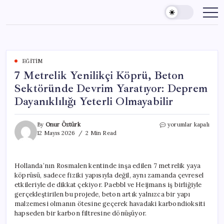
Skip
to
content
EĞITIM
7 Metrelik Yenilikçi Köprü, Beton
Sektöründe Devrim Yaratıyor: Deprem
Dayanıklılığı Yeterli Olmayabilir
7
By
Onur Öztürk
yorumlar kapalı
Metrelik
12 Mayıs 2026
2 Min Read
Yenilikçi
Köprü,
Beton
Hollanda’nın Rosmalen kentinde inşa edilen 7 metrelik yaya
Sektöründe
köprüsü, sadece fiziki yapısıyla değil, aynı zamanda çevresel
Devrim
Yaratıyor:
etkileriyle de dikkat çekiyor. Paebbl ve Heijmans iş birliğiyle
Deprem
gerçekleştirilen bu projede, beton artık yalnızca bir yapı
Dayanıklılığı
malzemesi olmanın ötesine geçerek havadaki karbondioksiti
Yeterli
hapseden bir karbon filtresine dönüşüyor.
Olmayabilir