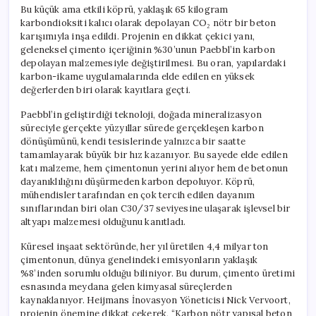
için
Bu küçük ama etkili köprü, yaklaşık 65 kilogram
karbondioksiti kalıcı olarak depolayan CO₂ nötr bir beton
karışımıyla inşa edildi. Projenin en dikkat çekici yanı,
geleneksel çimento içeriğinin %30’unun Paebbl’in karbon
depolayan malzemesiyle değiştirilmesi. Bu oran, yapılardaki
karbon-ikame uygulamalarında elde edilen en yüksek
değerlerden biri olarak kayıtlara geçti.
Paebbl’in geliştirdiği teknoloji, doğada mineralizasyon
süreciyle gerçekte yüzyıllar sürede gerçekleşen karbon
dönüşümünü, kendi tesislerinde yalnızca bir saatte
tamamlayarak büyük bir hız kazanıyor. Bu sayede elde edilen
katı malzeme, hem çimentonun yerini alıyor hem de betonun
dayanıklılığını düşürmeden karbon depoluyor. Köprü,
mühendisler tarafından en çok tercih edilen dayanım
sınıflarından biri olan C30/37 seviyesine ulaşarak işlevsel bir
altyapı malzemesi olduğunu kanıtladı.
Küresel inşaat sektöründe, her yıl üretilen 4,4 milyar ton
çimentonun, dünya genelindeki emisyonların yaklaşık
%8’inden sorumlu olduğu biliniyor. Bu durum, çimento üretimi
esnasında meydana gelen kimyasal süreçlerden
kaynaklanıyor. Heijmans İnovasyon Yöneticisi Nick Vervoort,
projenin önemine dikkat çekerek, “Karbon nötr yapısal beton