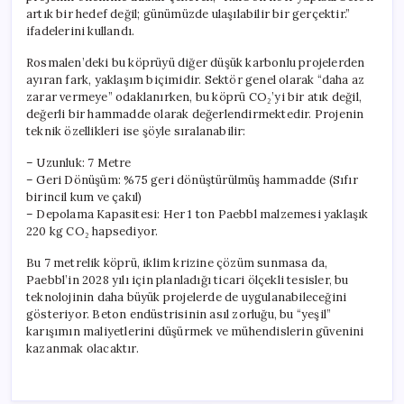
artık bir hedef değil; günümüzde ulaşılabilir bir gerçektir.”
ifadelerini kullandı.
Rosmalen’deki bu köprüyü diğer düşük karbonlu projelerden
ayıran fark, yaklaşım biçimidir. Sektör genel olarak “daha az
zarar vermeye” odaklanırken, bu köprü CO₂’yi bir atık değil,
değerli bir hammadde olarak değerlendirmektedir. Projenin
teknik özellikleri ise şöyle sıralanabilir:
– Uzunluk: 7 Metre
– Geri Dönüşüm: %75 geri dönüştürülmüş hammadde (Sıfır
birincil kum ve çakıl)
– Depolama Kapasitesi: Her 1 ton Paebbl malzemesi yaklaşık
220 kg CO₂ hapsediyor.
Bu 7 metrelik köprü, iklim krizine çözüm sunmasa da,
Paebbl’in 2028 yılı için planladığı ticari ölçekli tesisler, bu
teknolojinin daha büyük projelerde de uygulanabileceğini
gösteriyor. Beton endüstrisinin asıl zorluğu, bu “yeşil”
karışımın maliyetlerini düşürmek ve mühendislerin güvenini
kazanmak olacaktır.