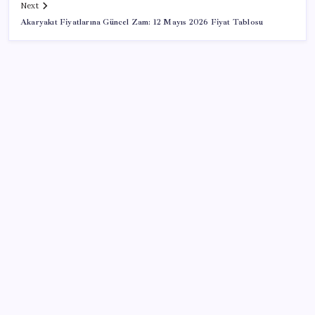
Next
Akaryakıt Fiyatlarına Güncel Zam: 12 Mayıs 2026 Fiyat Tablosu
SON YAZILAR
Mohamed Salah transferi borsayı salladı:
Trabzonspor hisseleri uçuşa geçti
Son dakika… Devlet Bahçeli ‘çerçeve yasa’yı imzaladı
Bakan Uraloğlu: Türkiye’nin ilk yerli ve milli
lokomotifi Tanzanya’ya doğru yola çıktı
Sony Tepkilere Kulak Asmadı: PlayStation Disk