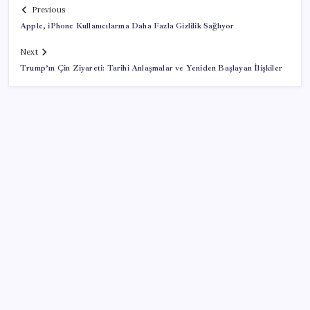
Previous
Apple, iPhone Kullanıcılarına Daha Fazla Gizlilik Sağlıyor
Next
Trump’ın Çin Ziyareti: Tarihi Anlaşmalar ve Yeniden Başlayan İlişkiler
SON YAZILAR
Mohamed Salah transferi borsayı salladı:
Trabzonspor hisseleri uçuşa geçti
Son dakika… Devlet Bahçeli ‘çerçeve yasa’yı imzaladı
Bakan Uraloğlu: Türkiye’nin ilk yerli ve milli