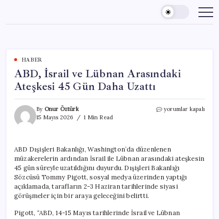
Skip
to
content
HABER
ABD, İsrail ve Lübnan Arasındaki
Ateşkesi 45 Gün Daha Uzattı
ABD,
By
Onur Öztürk
yorumlar kapalı
İsrail
15 Mayıs 2026
1 Min Read
ve
Lübnan
Arasındaki
ABD Dışişleri Bakanlığı, Washington’da düzenlenen
Ateşkesi
müzakerelerin ardından İsrail ile Lübnan arasındaki ateşkesin
45
Gün
45 gün süreyle uzatıldığını duyurdu. Dışişleri Bakanlığı
Daha
Sözcüsü Tommy Pigott, sosyal medya üzerinden yaptığı
Uzattı
açıklamada, tarafların 2-3 Haziran tarihlerinde siyasi
için
görüşmeler için bir araya geleceğini belirtti.
Pigott, “ABD, 14-15 Mayıs tarihlerinde İsrail ve Lübnan