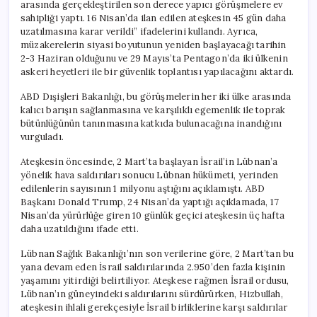
arasında gerçekleştirilen son derece yapıcı görüşmelere ev
sahipliği yaptı. 16 Nisan’da ilan edilen ateşkesin 45 gün daha
uzatılmasına karar verildi” ifadelerini kullandı. Ayrıca,
müzakerelerin siyasi boyutunun yeniden başlayacağı tarihin
2-3 Haziran olduğunu ve 29 Mayıs’ta Pentagon’da iki ülkenin
askeri heyetleri ile bir güvenlik toplantısı yapılacağını aktardı.
ABD Dışişleri Bakanlığı, bu görüşmelerin her iki ülke arasında
kalıcı barışın sağlanmasına ve karşılıklı egemenlik ile toprak
bütünlüğünün tanınmasına katkıda bulunacağına inandığını
vurguladı.
Ateşkesin öncesinde, 2 Mart’ta başlayan İsrail’in Lübnan’a
yönelik hava saldırıları sonucu Lübnan hükümeti, yerinden
edilenlerin sayısının 1 milyonu aştığını açıklamıştı. ABD
Başkanı Donald Trump, 24 Nisan’da yaptığı açıklamada, 17
Nisan’da yürürlüğe giren 10 günlük geçici ateşkesin üç hafta
daha uzatıldığını ifade etti.
Lübnan Sağlık Bakanlığı’nın son verilerine göre, 2 Mart’tan bu
yana devam eden İsrail saldırılarında 2.950’den fazla kişinin
yaşamını yitirdiği belirtiliyor. Ateşkese rağmen İsrail ordusu,
Lübnan’ın güneyindeki saldırılarını sürdürürken, Hizbullah,
ateşkesin ihlali gerekçesiyle İsrail birliklerine karşı saldırılar