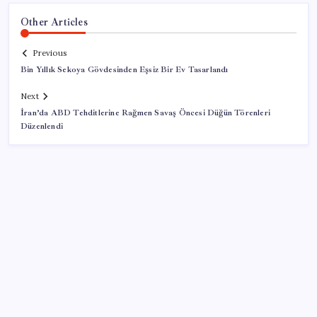
Other Articles
Previous
Bin Yıllık Sekoya Gövdesinden Eşsiz Bir Ev Tasarlandı
Next
İran’da ABD Tehditlerine Rağmen Savaş Öncesi Düğün Törenleri
Düzenlendi
SON YAZILAR
Pezeşkiyan: Teslim olmaya zorlanırsak savaşırız,