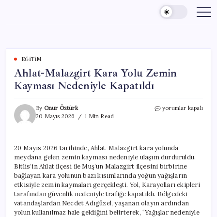
Skip
to
content
EĞITIM
Ahlat-Malazgirt Kara Yolu Zemin
Kayması Nedeniyle Kapatıldı
Ahlat-
By
Onur Öztürk
yorumlar kapalı
Malazgirt
20 Mayıs 2026
1 Min Read
Kara
Yolu
Zemin
20 Mayıs 2026 tarihinde, Ahlat-Malazgirt kara yolunda
Kayması
meydana gelen zemin kayması nedeniyle ulaşım durduruldu.
Nedeniyle
Kapatıldı
Bitlis’in Ahlat ilçesi ile Muş’un Malazgirt ilçesini birbirine
için
bağlayan kara yolunun bazı kısımlarında yoğun yağışların
etkisiyle zemin kaymaları gerçekleşti. Yol, Karayolları ekipleri
tarafından güvenlik nedeniyle trafiğe kapatıldı. Bölgedeki
vatandaşlardan Necdet Adıgüzel, yaşanan olayın ardından
yolun kullanılmaz hale geldiğini belirterek, “Yağışlar nedeniyle