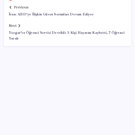
Previous
İran: ABD’ye İlişkin Güven Sorunları Devam Ediyor
Next
Yozgat’ta Öğrenci Servisi Devrildi: 3 Kişi Hayatını Kaybetti, 7 Öğrenci
Yaralı
SON YAZILAR
Pezeşkiyan: Teslim olmaya zorlanırsak savaşırız,
boyun eğmeyiz
Küresel gıda fiyatlarında alarm: 3,5 yılın zirvesi