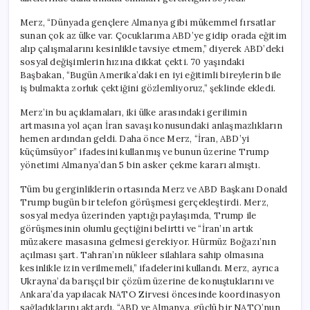
Merz, “Dünyada gençlere Almanya gibi mükemmel fırsatlar
sunan çok az ülke var. Çocuklarıma ABD’ye gidip orada eğitim
alıp çalışmalarını kesinlikle tavsiye etmem,” diyerek ABD’deki
sosyal değişimlerin hızına dikkat çekti. 70 yaşındaki
Başbakan, “Bugün Amerika’daki en iyi eğitimli bireylerin bile
iş bulmakta zorluk çektiğini gözlemliyoruz,” şeklinde ekledi.
Merz’in bu açıklamaları, iki ülke arasındaki gerilimin
artmasına yol açan İran savaşı konusundaki anlaşmazlıkların
hemen ardından geldi. Daha önce Merz, “İran, ABD’yi
küçümsüyor” ifadesini kullanmış ve bunun üzerine Trump
yönetimi Almanya’dan 5 bin asker çekme kararı almıştı.
Tüm bu gerginliklerin ortasında Merz ve ABD Başkanı Donald
Trump bugün bir telefon görüşmesi gerçekleştirdi. Merz,
sosyal medya üzerinden yaptığı paylaşımda, Trump ile
görüşmesinin olumlu geçtiğini belirtti ve “İran’ın artık
müzakere masasına gelmesi gerekiyor. Hürmüz Boğazı’nın
açılması şart. Tahran’ın nükleer silahlara sahip olmasına
kesinlikle izin verilmemeli,” ifadelerini kullandı. Merz, ayrıca
Ukrayna’da barışçıl bir çözüm üzerine de konuştuklarını ve
Ankara’da yapılacak NATO Zirvesi öncesinde koordinasyon
sağladıklarını aktardı. “ABD ve Almanya, güçlü bir NATO’nun