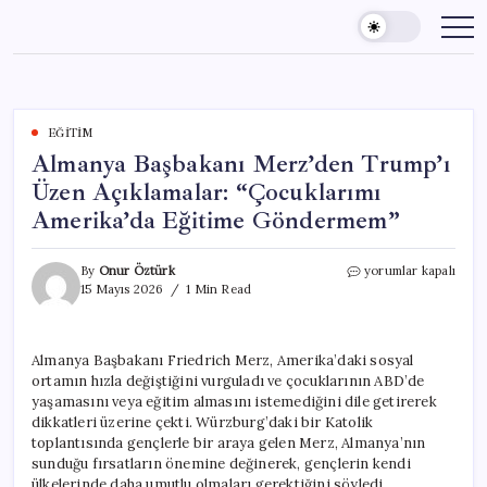
Skip
to
content
EĞITIM
Almanya Başbakanı Merz’den Trump’ı
Üzen Açıklamalar: “Çocuklarımı
Amerika’da Eğitime Göndermem”
Almanya
By
Onur Öztürk
yorumlar kapalı
Başbakanı
15 Mayıs 2026
1 Min Read
Merz’den
Trump’ı
Üzen
Almanya Başbakanı Friedrich Merz, Amerika’daki sosyal
Açıklamalar:
ortamın hızla değiştiğini vurguladı ve çocuklarının ABD’de
“Çocuklarımı
Amerika’da
yaşamasını veya eğitim almasını istemediğini dile getirerek
Eğitime
dikkatleri üzerine çekti. Würzburg’daki bir Katolik
Göndermem”
toplantısında gençlerle bir araya gelen Merz, Almanya’nın
için
sunduğu fırsatların önemine değinerek, gençlerin kendi
ülkelerinde daha umutlu olmaları gerektiğini söyledi.