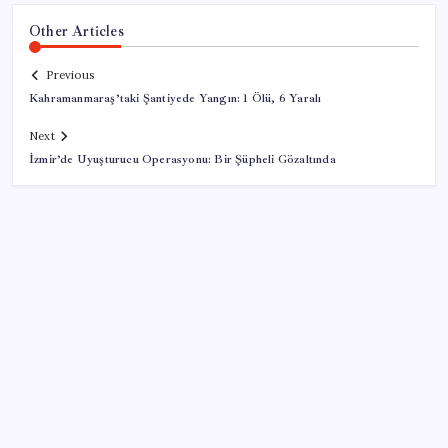
Other Articles
Previous
Kahramanmaraş’taki Şantiyede Yangın: 1 Ölü, 6 Yaralı
Next
İzmir’de Uyuşturucu Operasyonu: Bir Şüpheli Gözaltında
SON YAZILAR
Pezeşkiyan: Teslim olmaya zorlanırsak savaşırız,