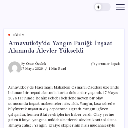
Skip
to
content
EĞITIM
Arnavutköy’de Yangın Paniği: İnşaat
Alanında Alevler Yükseldi
Arnavutköy’de
By
Onur Öztürk
yorumlar kapalı
Yangın
17 Mayıs 2026
1 Min Read
Paniği:
İnşaat
Alanında
Arnavutköy’de Hacımaşlı Mahallesi Osmanlı Caddesi üzerinde
Alevler
bulunan bir inşaat alanında korku dolu anlar yaşandı. 17 Mayıs
Yükseldi
için
2026 tarihinde, henüz sebebi belirlenemeyen bir olay
sonucunda inşaat malzemeleri alev aldı. Yangın, kısa sürede
büyüyerek inşaatın dış cephesine sıçradı. Yangını gören
çalışanlar, hemen itfaiye ekiplerine haber verdi. Olay yerine
gelen itfaiye, yangına müdahale ederek alevleri kontrol altına
almaya çalıştı. Yangın, itfaiye ekiplerinin hızlı müdahalesiyle