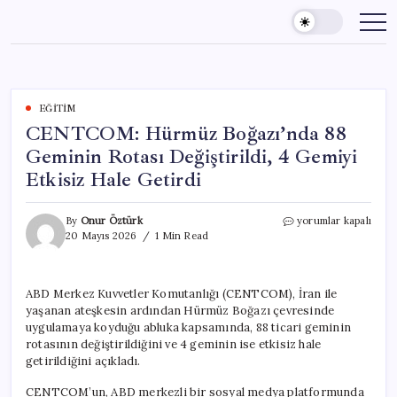
Skip
to
content
EĞITIM
CENTCOM: Hürmüz Boğazı’nda 88
Geminin Rotası Değiştirildi, 4 Gemiyi
Etkisiz Hale Getirdi
CENTCOM:
By
Onur Öztürk
yorumlar kapalı
Hürmüz
20 Mayıs 2026
1 Min Read
Boğazı’nda
88
Geminin
ABD Merkez Kuvvetler Komutanlığı (CENTCOM), İran ile
Rotası
yaşanan ateşkesin ardından Hürmüz Boğazı çevresinde
Değiştirildi,
4
uygulamaya koyduğu abluka kapsamında, 88 ticari geminin
Gemiyi
rotasının değiştirildiğini ve 4 geminin ise etkisiz hale
Etkisiz
getirildiğini açıkladı.
Hale
Getirdi
CENTCOM’un, ABD merkezli bir sosyal medya platformunda