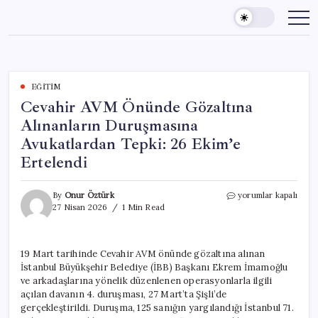
Skip
to
content
EĞITIM
Cevahir AVM Önünde Gözaltına
Alınanların Duruşmasına
Avukatlardan Tepki: 26 Ekim’e
Ertelendi
Cevahir
By
Onur Öztürk
yorumlar kapalı
AVM
27 Nisan 2026
1 Min Read
Önünde
Gözaltına
Alınanların
19 Mart tarihinde Cevahir AVM önünde gözaltına alınan
Duruşmasına
İstanbul Büyükşehir Belediye (İBB) Başkanı Ekrem İmamoğlu
Avukatlardan
Tepki:
ve arkadaşlarına yönelik düzenlenen operasyonlarla ilgili
26
açılan davanın 4. duruşması, 27 Mart’ta Şişli’de
Ekim’e
gerçekleştirildi. Duruşma, 125 sanığın yargılandığı İstanbul 71.
Ertelendi