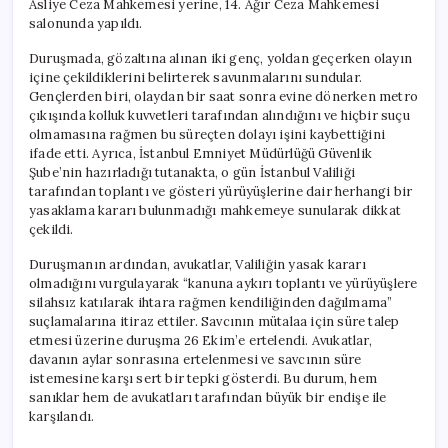
Asliye Ceza Mahkemesi yerine, 14. Ağır Ceza Mahkemesi
için
salonunda yapıldı.
Duruşmada, gözaltına alınan iki genç, yoldan geçerken olayın
içine çekildiklerini belirterek savunmalarını sundular.
Gençlerden biri, olaydan bir saat sonra evine dönerken metro
çıkışında kolluk kuvvetleri tarafından alındığını ve hiçbir suçu
olmamasına rağmen bu süreçten dolayı işini kaybettiğini
ifade etti. Ayrıca, İstanbul Emniyet Müdürlüğü Güvenlik
Şube’nin hazırladığı tutanakta, o gün İstanbul Valiliği
tarafından toplantı ve gösteri yürüyüşlerine dair herhangi bir
yasaklama kararı bulunmadığı mahkemeye sunularak dikkat
çekildi.
Duruşmanın ardından, avukatlar, Valiliğin yasak kararı
olmadığını vurgulayarak “kanuna aykırı toplantı ve yürüyüşlere
silahsız katılarak ihtara rağmen kendiliğinden dağılmama”
suçlamalarına itiraz ettiler. Savcının mütalaa için süre talep
etmesi üzerine duruşma 26 Ekim’e ertelendi. Avukatlar,
davanın aylar sonrasına ertelenmesi ve savcının süre
istemesine karşı sert bir tepki gösterdi. Bu durum, hem
sanıklar hem de avukatları tarafından büyük bir endişe ile
karşılandı.