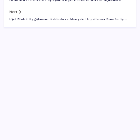
İsrail’den Provokatif Paylaşım: Ateşkesi İhlal Ettiklerini Açıkladılar
Next
Eşel Mobil Uygulaması Kaldırılırsa Akaryakıt Fiyatlarına Zam Geliyor
SON YAZILAR
Mohamed Salah transferi borsayı salladı:
Trabzonspor hisseleri uçuşa geçti
Son dakika… Devlet Bahçeli ‘çerçeve yasa’yı imzaladı
Bakan Uraloğlu: Türkiye’nin ilk yerli ve milli
lokomotifi Tanzanya’ya doğru yola çıktı