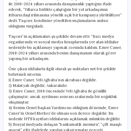
ile 2018-2024 yılları arasında danışmanlık yaptığını ifade
ederek, “Yıllarca birlikte çalıştığım bir yol arkadaşımın
itibarsızlaştırılmasına yönelik açık bir kampanya yürütülüyor”
dedi. Taşcıer, kendisine yöneltilen suçlamaların asılsız
olduğunu vurguladı.
Taşcıer’in açıklamaları şu şekilde devam etti: “Bazı medya
organlarında ve sosyal medya hesaplarında yer alan iddialar
nedeniyle bu açıklamayı yapmak zorunda kaldım. Emre Caner,
2018-2024 yılları arasında benim danışmanım olarak görev
yapmış bir arkadaşım.
Öne çıkan iddialarla ilgili olarak şu noktaları net bir şekilde
belirtmek isterim:
1) Emre Caner, Veli Ağbaba’nın akrabası değildir.
2) Malatyalı değildir; Ankaralıdır.
3) Emre Caner, 2018 öncesinde Veli Ağbaba ile gönüllü
çalışmıştır; ancak ayrılması sonrası aralarında bir soğukluk
oluşmuştur.
4) Benim Genel Başkan Yardımcısı olduğum dönemde, Emre
Caner’in Genel Merkez’de olması son derece doğaldır. Bu
nedenle HTS kayıtları iddialarını açıklamak mümkün değildir.
5) Sosyal medyada dolaşan “bankamatik memuru”, “çift maaşlı
aparat” gibi ifadelerle yapılan yakıştırmalar gerçeği