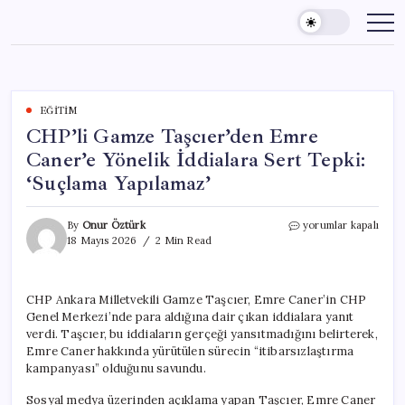
Skip
to
content
EĞITIM
CHP’li Gamze Taşcıer’den Emre
Caner’e Yönelik İddialara Sert Tepki:
‘Suçlama Yapılamaz’
CHP’li
By
Onur Öztürk
yorumlar kapalı
Gamze
18 Mayıs 2026
2 Min Read
Taşcıer’den
Emre
Caner’e
CHP Ankara Milletvekili Gamze Taşcıer, Emre Caner’in CHP
Yönelik
Genel Merkezi’nde para aldığına dair çıkan iddialara yanıt
İddialara
Sert
verdi. Taşcıer, bu iddiaların gerçeği yansıtmadığını belirterek,
Tepki:
Emre Caner hakkında yürütülen sürecin “itibarsızlaştırma
‘Suçlama
kampanyası” olduğunu savundu.
Yapılamaz’
için
Sosyal medya üzerinden açıklama yapan Taşcıer, Emre Caner