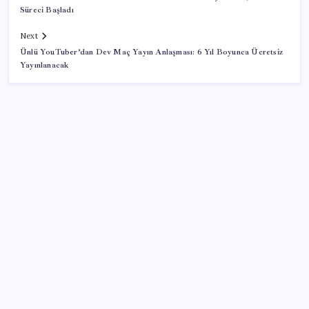
Süreci Başladı
Next
Ünlü YouTuber’dan Dev Maç Yayın Anlaşması: 6 Yıl Boyunca Ücretsiz
Yayınlanacak
SON YAZILAR
Mohamed Salah transferi borsayı salladı:
Trabzonspor hisseleri uçuşa geçti
Son dakika… Devlet Bahçeli ‘çerçeve yasa’yı imzaladı
Bakan Uraloğlu: Türkiye’nin ilk yerli ve milli