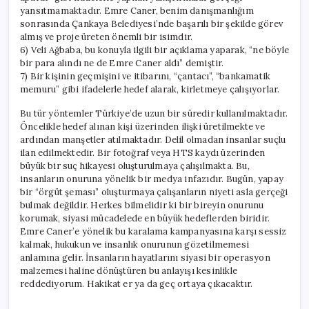
yansıtmamaktadır. Emre Caner, benim danışmanlığım
sonrasında Çankaya Belediyesi’nde başarılı bir şekilde görev
almış ve proje üreten önemli bir isimdir.
6) Veli Ağbaba, bu konuyla ilgili bir açıklama yaparak, “ne böyle
bir para alındı ne de Emre Caner aldı” demiştir.
7) Bir kişinin geçmişini ve itibarını, “çantacı”, “bankamatik
memuru” gibi ifadelerle hedef alarak, kirletmeye çalışıyorlar.
Bu tür yöntemler Türkiye’de uzun bir süredir kullanılmaktadır.
Öncelikle hedef alınan kişi üzerinden ilişki üretilmekte ve
ardından manşetler atılmaktadır. Delil olmadan insanlar suçlu
ilan edilmektedir. Bir fotoğraf veya HTS kaydı üzerinden
büyük bir suç hikayesi oluşturulmaya çalışılmakta. Bu,
insanların onuruna yönelik bir medya infazıdır. Bugün, yapay
bir “örgüt şeması” oluşturmaya çalışanların niyeti asla gerçeği
bulmak değildir. Herkes bilmelidir ki bir bireyin onurunu
korumak, siyasi mücadelede en büyük hedeflerden biridir.
Emre Caner’e yönelik bu karalama kampanyasına karşı sessiz
kalmak, hukukun ve insanlık onurunun gözetilmemesi
anlamına gelir. İnsanların hayatlarını siyasi bir operasyon
malzemesi haline dönüştüren bu anlayışı kesinlikle
reddediyorum. Hakikat er ya da geç ortaya çıkacaktır.