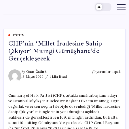
Skip
to
content
EĞITIM
CHP’nin ‘Millet İradesine Sahip
Çıkıyor’ Mitingi Gümüşhane’de
Gerçekleşecek
CHP’nin
By
Onur Öztürk
yorumlar kapalı
‘Millet
18 Mayıs 2026
1 Min Read
İradesine
Sahip
Çıkıyor’
Cumhuriyet Halk Partisi (CHP), tutuklu cumhurbaşkanı adayı
Mitingi
ve İstanbul Büyükşehir Belediye Başkanı Ekrem İmamoğlu için
Gümüşhane’de
Gerçekleşecek
özgürlük ve erken seçim talebiyle düzenlediği “Millet İradesine
için
Sahip Çıkıyor” mitinglerinin yeni durağını açıkladı.
Balıkesir’de gerçekleştirilen 109. mitingin ardından, bu hafta
sonu 110. miting Gümüşhane’de yapılacak. CHP Genel Başkanı
Özgür Özel, 20 Mayıs 2026 tarihinde saat 14.00’te