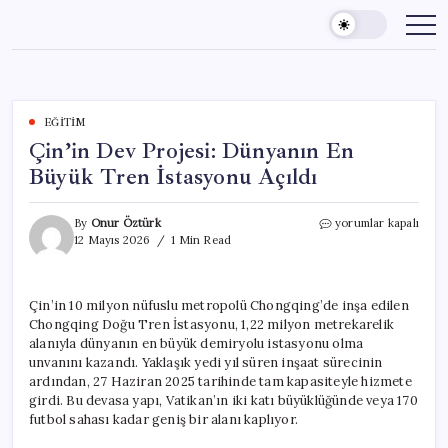
Skip
to
content
EĞITIM
Çin’in Dev Projesi: Dünyanın En
Büyük Tren İstasyonu Açıldı
Çin’in
By
Onur Öztürk
yorumlar kapalı
Dev
12 Mayıs 2026
1 Min Read
Projesi:
Dünyanın
En
Çin’in 10 milyon nüfuslu metropolü Chongqing’de inşa edilen
Büyük
Chongqing Doğu Tren İstasyonu, 1,22 milyon metrekarelik
Tren
İstasyonu
alanıyla dünyanın en büyük demiryolu istasyonu olma
Açıldı
unvanını kazandı. Yaklaşık yedi yıl süren inşaat sürecinin
için
ardından, 27 Haziran 2025 tarihinde tam kapasiteyle hizmete
girdi. Bu devasa yapı, Vatikan’ın iki katı büyüklüğünde veya 170
futbol sahası kadar geniş bir alanı kaplıyor.