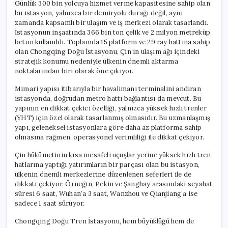
Günlük 300 bin yolcuya hizmet verme kapasitesine sahip olan
bu istasyon, yalnızca bir demiryolu durağı değil, aynı
zamanda kapsamlı bir ulaşım ve iş merkezi olarak tasarlandı.
İstasyonun inşaatında 366 bin ton çelik ve 2 milyon metreküp
beton kullanıldı. Toplamda 15 platform ve 29 ray hattına sahip
olan Chongqing Doğu İstasyonu, Çin’in ulaşım ağı içindeki
stratejik konumu nedeniyle ülkenin önemli aktarma
noktalarından biri olarak öne çıkıyor.
Mimari yapısı itibarıyla bir havalimanı terminalini andıran
istasyonda, doğrudan metro hattı bağlantısı da mevcut. Bu
yapının en dikkat çekici özelliği, yalnızca yüksek hızlı trenler
(YHT) için özel olarak tasarlanmış olmasıdır. Bu uzmanlaşmış
yapı, geleneksel istasyonlara göre daha az platforma sahip
olmasına rağmen, operasyonel verimliliği ile dikkat çekiyor.
Çin hükümetinin kısa mesafeli uçuşlar yerine yüksek hızlı tren
hatlarına yaptığı yatırımların bir parçası olan bu istasyon,
ülkenin önemli merkezlerine düzenlenen seferleri ile de
dikkati çekiyor. Örneğin, Pekin ve Şanghay arasındaki seyahat
süresi 6 saat, Wuhan’a 3 saat, Wanzhou ve Qianjiang’a ise
sadece 1 saat sürüyor.
Chongqing Doğu Tren İstasyonu, hem büyüklüğü hem de