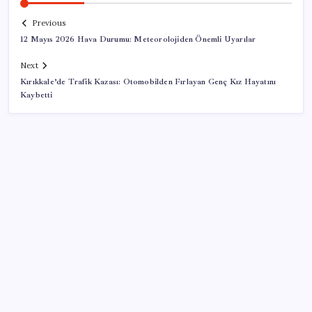
Previous
12 Mayıs 2026 Hava Durumu: Meteorolojiden Önemli Uyarılar
Next
Kırıkkale’de Trafik Kazası: Otomobilden Fırlayan Genç Kız Hayatını
Kaybetti
SON YAZILAR
Pezeşkiyan: Teslim olmaya zorlanırsak savaşırız,
boyun eğmeyiz