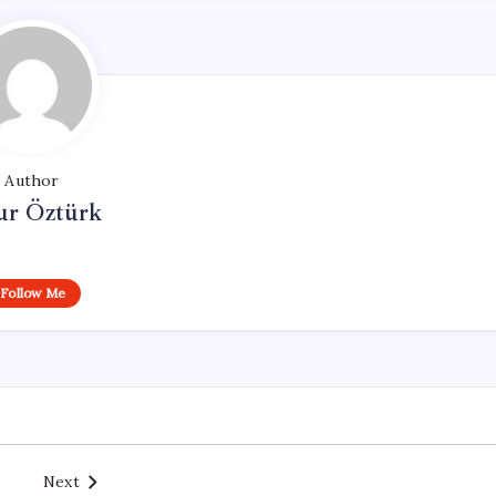
Author
ur Öztürk
Follow Me
Next