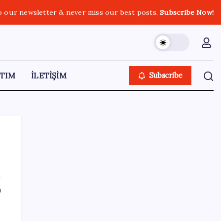
o our newsletter & never miss our best posts.
Subscribe Now!
TIM
İLETİŞİM
Subscribe
SON YAZILAR
ı
Pezeşkiyan: Teslim olmaya zorlanırsak
savaşırız, boyun eğmeyiz