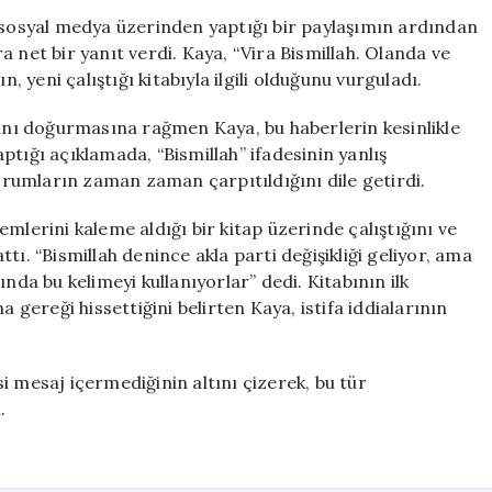
Kaya’dan
, sosyal medya üzerinden yaptığı bir paylaşımın ardından
İstifa
 net bir yanıt verdi. Kaya, “Vira Bismillah. Olanda ve
İddialarına
, yeni çalıştığı kitabıyla ilgili olduğunu vurguladı.
Yanıt:
“Bismillah”
rını doğurmasına rağmen Kaya, bu haberlerin kesinlikle
Paylaşımının
tığı açıklamada, “Bismillah” ifadesinin yanlış
Gerçek
yorumların zaman zaman çarpıtıldığını dile getirdi.
Anlamı
Farklı
mlerini kaleme aldığı bir kitap üzerinde çalıştığını ve
için
tı. “Bismillah denince akla parti değişikliği geliyor, ama
nda bu kelimeyi kullanıyorlar” dedi. Kitabının ilk
ereği hissettiğini belirten Kaya, istifa iddialarının
i mesaj içermediğinin altını çizerek, bu tür
.