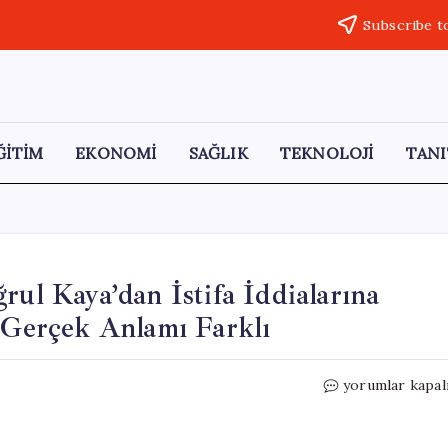
Subscribe t
ĞİTİM
EKONOMİ
SAĞLIK
TEKNOLOJİ
TANI
rul Kaya’dan İstifa İddialarına
n Gerçek Anlamı Farklı
DEVA
yorumlar kapal
Partisi
Milletvekili
Ertuğrul