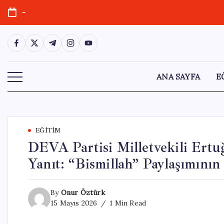
Skip
-
to
content
https://www.facebook.com/
https://twitter.com/
https://t.me/
https://www.instagram.com/
https://youtube.com/
ANA SAYFA
E
EĞITIM
DEVA Partisi Milletvekili Ertuğ
Yanıt: “Bismillah” Paylaşımını
By
Onur Öztürk
15 Mayıs 2026
1 Min Read