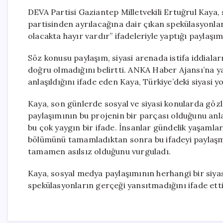
DEVA Partisi Gaziantep Milletvekili Ertuğrul Kaya
partisinden ayrılacağına dair çıkan spekülasyonlara
olacakta hayır vardır” ifadeleriyle yaptığı paylaşımın
Söz konusu paylaşım, siyasi arenada istifa iddiala
doğru olmadığını belirtti. ANKA Haber Ajansı’na yap
anlaşıldığını ifade eden Kaya, Türkiye’deki siyasi 
Kaya, son günlerde sosyal ve siyasi konularda gözle
paylaşımının bu projenin bir parçası olduğunu anlat
bu çok yaygın bir ifade. İnsanlar gündelik yaşamları
bölümünü tamamladıktan sonra bu ifadeyi paylaşma g
tamamen asılsız olduğunu vurguladı.
Kaya, sosyal medya paylaşımının herhangi bir siyas
spekülasyonların gerçeği yansıtmadığını ifade etti