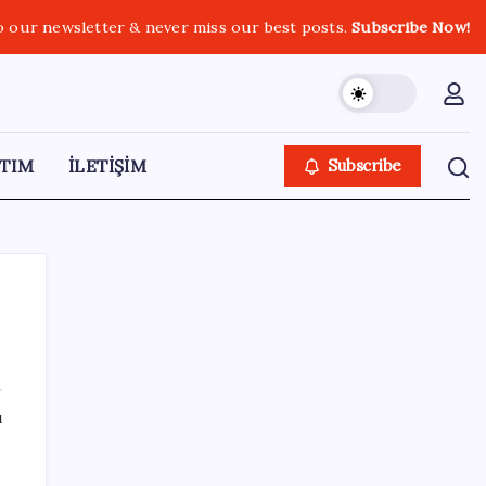
o our newsletter & never miss our best posts.
Subscribe Now!
TIM
İLETİŞİM
Subscribe
SON YAZILAR
ı
Altın fiyatlarında güçlü yükseliş sürüyor:
Gram, çeyrek ve Cumhuriyet altını bugün