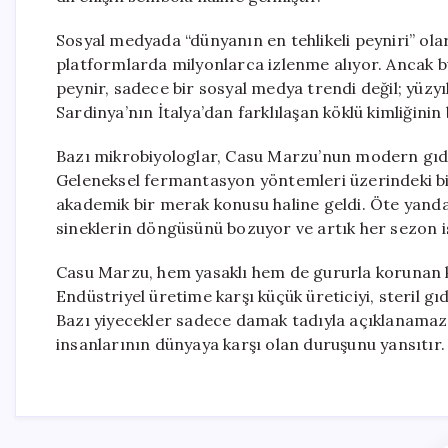
Sosyal medyada “dünyanın en tehlikeli peyniri” ol
platformlarda milyonlarca izlenme alıyor. Ancak bu 
peynir, sadece bir sosyal medya trendi değil; yüzyıl
Sardinya’nın İtalya’dan farklılaşan köklü kimliğinin 
Bazı mikrobiyologlar, Casu Marzu’nun modern gıda 
Geleneksel fermantasyon yöntemleri üzerindeki bili
akademik bir merak konusu haline geldi. Öte yandan,
sineklerin döngüsünü bozuyor ve artık her sezon 
Casu Marzu, hem yasaklı hem de gururla korunan kü
Endüstriyel üretime karşı küçük üreticiyi, steril gı
Bazı yiyecekler sadece damak tadıyla açıklanamaz; 
insanlarının dünyaya karşı olan duruşunu yansıtır.