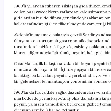
1960’lı yıllardan itibaren sıkılaşan gıda düzenleme
edilen bazı yiyeceklerin raflardan kaldırılmasına n
gıdalardan biri de dünya genelinde yasaklanan bir 
halk tarafından gizlice tüketilmeye devam ettiği bil
Akdeniz’in masmavi sularıyla çevrili Sardinya adas
dünyanın en tartışmalı gastronomik efsanelerinden
tarafından “sağlık riski” gerekçesiyle yasaklanan, 
Marzu, diğer adıyla “çürümüş peynir”, hala gizli bir 
Casu Marzu, ilk bakışta sıradan bir koyun peyniri (
manzara oldukça farklı. İçinde yaşayan binlerce can
bıraktığı bu larvalar, peyniri yiyerek sindiriyor ve
bir geleneksel fermantasyon yönteminin sonucu ola
1960’larda İtalya’daki sağlık düzenlemeleri ve ard
marketlerde yerini kaybetmiş olsa da, adanın kırsa
peynir, yalnızca tanıdık üreticilerden gizlice temi
direnişin sembolü haline gelmiştir.