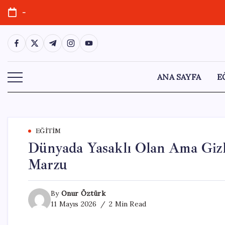
Skip
-
to
content
https://www.facebook.com/
https://twitter.com/
https://t.me/
https://www.instagram.com/
https://youtube.com/
ANA SAYFA
E
EĞITIM
Dünyada Yasaklı Olan Ama Gizli
Marzu
By
Onur Öztürk
11 Mayıs 2026
2 Min Read