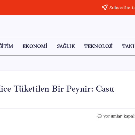
Subscribe t
ĞİTİM
EKONOMİ
SAĞLIK
TEKNOLOJİ
TANI
ce Tüketilen Bir Peynir: Casu
Dünyada
yorumlar kapal
Yasaklı
Olan
Ama