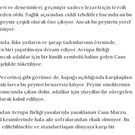
Gizlice
leri ve denetimleri, geçmişte sadece lezzeti için tercih
Tüketilen
eden oldu. Sağlık açısından ciddi tehditler barındıran bu
Bir
peynir çeşidi olarak öne çıkıyor. Ancak bu peynirin yerel
Peynir:
iniyor.
Casu
Marzu
ında, lüks yatların ve şarap tadımlarının ötesinde,
için
 biri yaşatılmaya devam ediyor. Avrupa Birliği
ancak adalılar için bir kimlik sembolü haline gelen Casu
şekilde tüketiliyor.
Pecorino) gibi görünse de, kapağı açıldığında karşılaşılan
lı larva bu peyniri benzersiz kılıyor. Peynir sineklerinin
 sonucunda çıkan doku, adalılar için yüzyıllardır süregelen
rak kabul ediliyor.
ından Avrupa Birliği yasalarıyla yasaklanan Casu Marzu,
l kesimlerinde hala aile sofralarından eksik olmuyor. Bu
n edilebilmekte ve standartlaşan dünyaya karşı bir