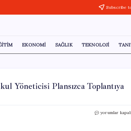
Subscribe t
ĞİTİM
EKONOMİ
SAĞLIK
TEKNOLOJİ
TANI
ul Yöneticisi Plansızca Toplantıya
Eğitim-
yorumlar kapal
İş
Başkanı
Özbay: