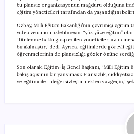
bu plansız organizasyonun mağduru olduğunu ifade
eğitim yöneticileri tarafından da yaşandığını belirt
Özbay, Milli Eğitim Bakanlığı’nın çevrimiçi eğitim t
video ve sunum izletilmesini “yüz yüze eğitim” ola
“Dinlenme hakkı gasp edilen yöneticiler, uzun mes
bırakılmıştır,” dedi. Ayrıca, eğitimlerde görevli e
öğrenmelerinin de plansızlığı gözler önüne serdiği
Son olarak, Eğitim-İş Genel Başkanı, “Milli Eğitim 
bakış açısının bir yansıması: Plansızlık, ciddiyets
ve eğitimcileri değersizleştirmekten vazgeçin,” şe