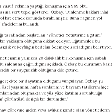
969
 Yusuf Tekin’in yaptığı konuşma için 969 okul
Okul
masına sert tepki gösterdi. Özbay, “Dinlenme hakları ihlal
Yöneticisi
 yol kat etmek zorunda bırakılmıştır. Buna rağmen yol
Plansızca
ifadelerini kullandı.
Toplantıya
Çağrıldı
ığı tarafından başlatılan “Yönetici Yetiştirme Eğitimi”
için
ir yaklaşım olduğuna dikkat çekiyor. Eğitimciler, bu
zlık ve keyfiliğin bedelini ödemeye zorladığını belirtiyor
eticisinin yalnızca 20 dakikalık bir konuşma için sabah
lu salonuna çağrıldığını açıkladı. Özbay, bu durumun basi
ciddi bir saygısızlık olduğunu dile getirdi.
 gerçekte bir dayatma olduğunu vurgulayan Özbay, şu
n özel yaşamını, hafta sonlarını ve bayram tatillerini hiçe
numlarından oluşmakta ve yüz yüze katılım zorunluluğu
ım’ görüntüsü ile ilgili bir durumdur.”
nav görevine giden veya aylıksız izinde olan yöneticilerin