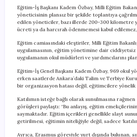
Eğitim-İş Başkanı Kadem Özbay, Milli Eğitim Bakanı
yöneticisinin plansız bir şekilde toplantıya çağrıl
edilen yöneticiler, bazı illerde 200-300 kilometre
ücreti ya da harcırah ödenmemesi kabul edilemez,” 
Eğitim camiasındaki eleştiriler, Milli Eğitim Bakanl
uygulamasının, eğitim yönetimine dair ciddiyetsiz b
uygulamanın okul müdürleri ve yardımcılarını plansı
Eğitim-İş Genel Başkanı Kadem Özbay, 969 okul yön
erken saatlerde Ankara’daki Talim ve Terbiye Kuru
bir organizasyon hatası değil, eğitimcilere yönelik 
Katılımın isteğe bağlı olarak sunulmasına rağmen
görüşleri paylaştı: “Bu anlayış, eğitim emekçilerini
saymaktadır. Eğitim içerikleri genellikle slayt su
getirilmesi, eğitimin niteliğiyle değil, sadece ‘katıl
Ayrıca, Erasmus göreviyle yurt dışında bulunan, sı