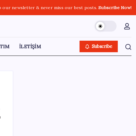
o our newsletter & never miss our best posts.
Subscribe Now!
TIM
İLETİŞİM
Subscribe
SON YAZILAR
ı
Trump’tan Fed Başkanı Warsh’a: Faiz kararı
tamamen ona bağlı değil