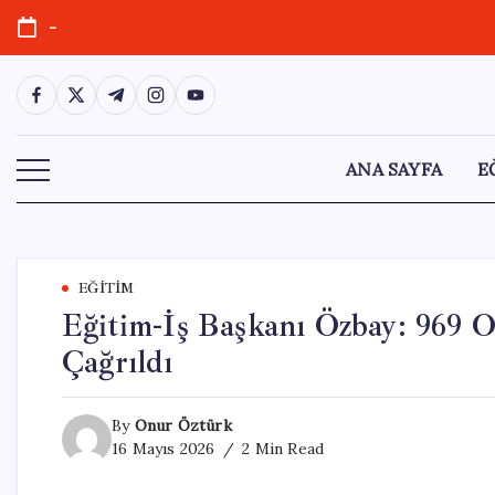
Skip
-
to
content
https://www.facebook.com/
https://twitter.com/
https://t.me/
https://www.instagram.com/
https://youtube.com/
ANA SAYFA
E
EĞITIM
Eğitim-İş Başkanı Özbay: 969 Ok
Çağrıldı
By
Onur Öztürk
16 Mayıs 2026
2 Min Read