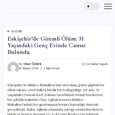
Skip
to
content
EĞITIM
Eskişehir’de Gizemli Ölüm: 31
Yaşındaki Genç Evinde Cansız
Bulundu
Eskişehir’de
By
Onur Öztürk
yorumlar kapalı
Gizemli
13 Mayıs 2026
1 Min Read
Ölüm:
31
Yaşındaki
Eskişehir’in Sütlüce Mahallesi’nde meydana gelen şüpheli bir
Genç
ölüm vakası, yerel halkta büyük bir tedirginliğe yol açtı. 31
Evinde
Cansız
yaşındaki Osman Kart, babası tarafından evinde hareketsiz
Bulundu
bir şekilde bulundu. Olay, öğleden sonra Sütlüce
için
Mahallesi’ndeki bir apartmanın birinci katındaki dairede
gerçekleşti. Baba, oğlunu odasında yattığı sırada hareketsiz
buldu ve hemen durumu 112 Acil Çağrı Merkezi’ne bildirdi.