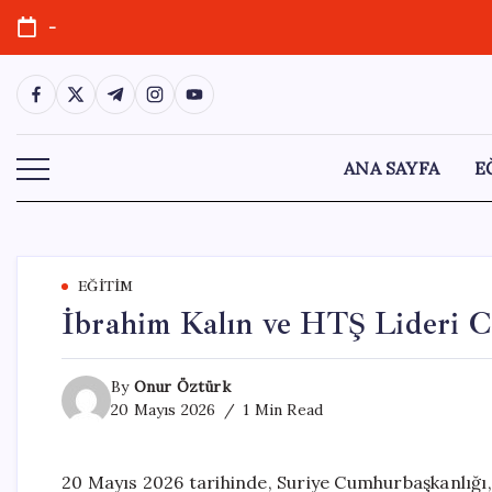
Skip
-
to
content
https://www.facebook.com/
https://twitter.com/
https://t.me/
https://www.instagram.com/
https://youtube.com/
ANA SAYFA
E
EĞITIM
İbrahim Kalın ve HTŞ Lideri C
By
Onur Öztürk
20 Mayıs 2026
1 Min Read
20 Mayıs 2026 tarihinde, Suriye Cumhurbaşkanlığı,