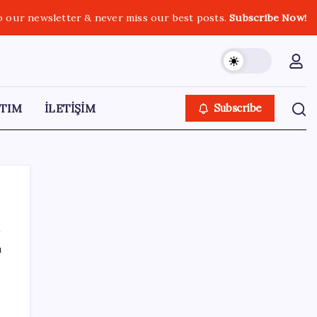
o our newsletter & never miss our best posts.
Subscribe Now!
TIM
İLETİŞİM
Subscribe
ı
SON YAZILAR
Pezeşkiyan: Teslim olmaya zorlanırsak
savaşırız, boyun eğmeyiz