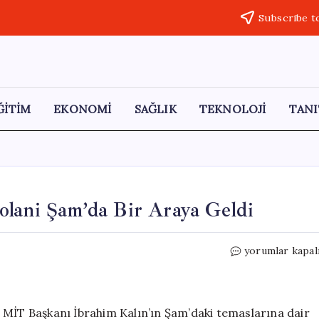
Subscribe t
ĞİTİM
EKONOMİ
SAĞLIK
TEKNOLOJİ
TANI
olani Şam’da Bir Araya Geldi
İbrahim
yorumlar kapal
Kalın
ve
HTŞ
Lideri
 MİT Başkanı İbrahim Kalın’ın Şam’daki temaslarına dair