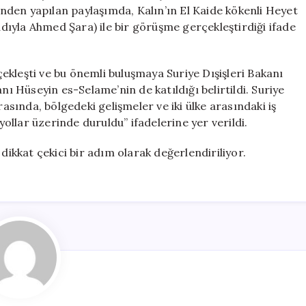
Colani
den yapılan paylaşımda, Kalın’ın El Kaide kökenli Heyet
Şam’da
ıyla Ahmed Şara) ile bir görüşme gerçekleştirdiği ifade
Bir
Araya
Geldi
kleşti ve bu önemli buluşmaya Suriye Dışişleri Bakanı
için
nı Hüseyin es-Selame’nin de katıldığı belirtildi. Suriye
ında, bölgedeki gelişmeler ve iki ülke arasındaki iş
yollar üzerinde duruldu” ifadelerine yer verildi.
dikkat çekici bir adım olarak değerlendiriliyor.