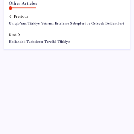
Other Articles
Previous
Uniqlo’nun Türkiye Yatırımı Erteleme Sebepleri ve Gelecek Beklentileri
Next
Hollandalı Turistlerin Tercihi: Türkiye
SON YAZILAR
Mohamed Salah transferi borsayı salladı:
Trabzonspor hisseleri uçuşa geçti