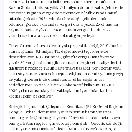
Demir yolu hattının ana kullanıcısı olan Ciner Grubu’na ait
Kazan Soda fabrikası, yıllık 721 milyon dolarlık satış geliri elde
etmesine rağmen vergi ödemelerinden büyük oranda muaf
tutuldu. Şirketin 2024 yılında elde ettiği gelir üzerinden
ödemesi gereken kurumlar vergisi oranı yüzde 25 olmasına
rağmen, sadece yüzde 2,48 oranında vergi ödendi. 2022
yılında ise bu oran yüzde 2,2 olarak gerçekleşti.
Ciner Grubu, yalnızca demir yolu projesi ile değil, 2019’dan bu
yana sağlanan 6,1 milyar TL değerindeki teşviklerle de
destekleniyor. KDV istisnası, gümrük vergisi muafiyeti ve
yüzde 80 vergi indirimi gibi avantajlar ile şirket, maliyetlerini
düşürerek rekabet gücünü artırmayı başardı. Yeni demir yolu
hattı sayesinde, kara yolu taşımacılığından demir yoluna geçiş
ile yakıt giderlerinde önemli tasarruflar sağlanması
hedefleniyor. Ayrıca, elektrikli lokomotif kullanımı ile 2025-
2030 yılları arasında yıllık yaklaşık 4 milyon dolar karbon
kredisi geliri bekleniyor.
Birleşik Taşımacılık Çalışanları Sendikası (BTS) Genel Başkanı
Tonguç Özkan, demir yolu yatırımlarının kamu yararına
olması gerektiğini vurgulayarak, “Raylı sistemler, metro veya
banliyö hatları işçiler için ücretsiz olmalıdır. Öncelik kâr değil,
halkın yararına olmalıdır,” dedi. Özkan, Türkiye’deki birçok