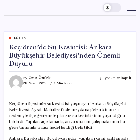
Skip
to
content
EĞITIM
Keçiören’de Su Kesintisi: Ankara
Büyükşehir Belediyesi’nden Önemli
Duyuru
Keçiören’de
By
Onur Öztürk
yorumlar kapalı
Su
28 Nisan 2026
1 Min Read
Kesintisi:
Ankara
Büyükşehir
Keçiören ilçesinde su kesintisi yaşanıyor! Ankara Büyükşehir
Belediyesi’nden
Belediyesi, Ayvalı Mahallesi’nde meydana gelen bir arıza
Önemli
Duyuru
nedeniyle ilçe genelinde plansız su kesintisinin yaşandığını
için
bildirdi. Yapılan açıklamada, arıza onarım çalışmalarının bu
gece tamamlanması hedeflendiği belirtildi.
Ankara Büyükşehir Belediyesi’nden yapılan resmi açıklamada,