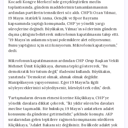
Kocaeli Kongre Merkezi’nde gerçekleştirilen meclis
toplantısında, gündem maddelerinin tamamlanmasının
ardından partilerin temsilcileri söz aldı. CHP’li Ozan Yılmaz,
19 Mayıs Atatürk’ü Anma, Gençlik ve Spor Bayramı
kapsamında yaptığı konuşmada, CHP’ye yönelik yargı
süreçlerine değindi. Büyükakın, Yılmaz’ın sözlerinin gündem
dışına çıktığını belirterek mikrofonun kapatılmasını talep etti.
“19 Mayıs’ın anlamını siyasi polemiklere alet ediyorsunuz.
Bunu yaptığınız için sizi kınıyorum. Mikrofonu kapatıyorum,”
dedi.
Mikrofonun kapatılmasının ardından CHP Grup Başkan Vekili
Mehmet Ümit Küçükkaya, duruma tepki göstererek, “Bu
demokratik bir tutum değil,” ifadesini kullandı. Büyükakın,
yanıtında “Demokrat olmak, ahmak olmak değildir.
Manipülasyon yapıyorsunuz. Eğer 19 Mayıs’la ilgili
söyleyeceklerinizi söylediyseniz, kürsüyü terk edin,” dedi.
Tartışmaların devam etmesi üzerine Küçükkaya, CHP’ye
yönelik davalara dikkat çekerek, “İki yıldır süren bu davaları
meclise taşımadık. Bir hukukçu, 19 Mayıs’ı anlatırken adalet
konusunu da gündeme getirmelidir,” şeklinde konuştu. AKP
sıralarından gelen tepkilere rağmen konuşmasını sürdüren
Küçükkaya, “Adalet Bakanı siz değilsiniz. Bu ülkede adalet yok