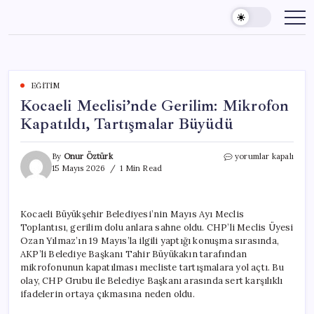
Skip
to
content
EĞITIM
Kocaeli Meclisi’nde Gerilim: Mikrofon
Kapatıldı, Tartışmalar Büyüdü
Kocaeli
By
Onur Öztürk
yorumlar kapalı
Meclisi’nde
15 Mayıs 2026
1 Min Read
Gerilim:
Mikrofon
Kapatıldı,
Kocaeli Büyükşehir Belediyesi’nin Mayıs Ayı Meclis
Tartışmalar
Toplantısı, gerilim dolu anlara sahne oldu. CHP’li Meclis Üyesi
Büyüdü
için
Ozan Yılmaz’ın 19 Mayıs’la ilgili yaptığı konuşma sırasında,
AKP’li Belediye Başkanı Tahir Büyükakın tarafından
mikrofonunun kapatılması mecliste tartışmalara yol açtı. Bu
olay, CHP Grubu ile Belediye Başkanı arasında sert karşılıklı
ifadelerin ortaya çıkmasına neden oldu.