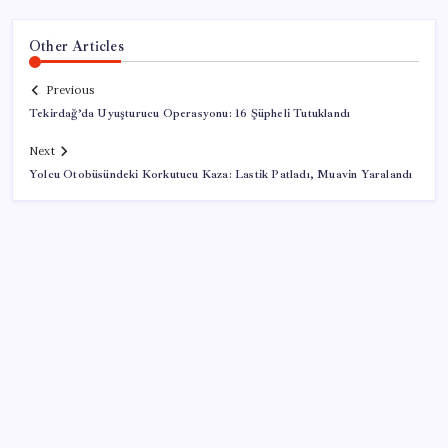
Other Articles
Previous
Tekirdağ’da Uyuşturucu Operasyonu: 16 Şüpheli Tutuklandı
Next
Yolcu Otobüsündeki Korkutucu Kaza: Lastik Patladı, Muavin Yaralandı
SON YAZILAR
Güneş yüzeyinin en ayrıntılı görüntüsü elde edildi