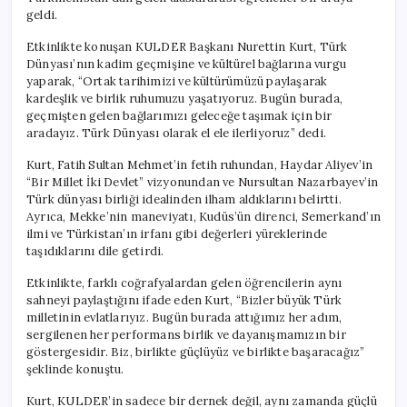
geldi.
Etkinlikte konuşan KULDER Başkanı Nurettin Kurt, Türk
Dünyası’nın kadim geçmişine ve kültürel bağlarına vurgu
yaparak, “Ortak tarihimizi ve kültürümüzü paylaşarak
kardeşlik ve birlik ruhumuzu yaşatıyoruz. Bugün burada,
geçmişten gelen bağlarımızı geleceğe taşımak için bir
aradayız. Türk Dünyası olarak el ele ilerliyoruz” dedi.
Kurt, Fatih Sultan Mehmet’in fetih ruhundan, Haydar Aliyev’in
“Bir Millet İki Devlet” vizyonundan ve Nursultan Nazarbayev’in
Türk dünyası birliği idealinden ilham aldıklarını belirtti.
Ayrıca, Mekke’nin maneviyatı, Kudüs’ün direnci, Semerkand’ın
ilmi ve Türkistan’ın irfanı gibi değerleri yüreklerinde
taşıdıklarını dile getirdi.
Etkinlikte, farklı coğrafyalardan gelen öğrencilerin aynı
sahneyi paylaştığını ifade eden Kurt, “Bizler büyük Türk
milletinin evlatlarıyız. Bugün burada attığımız her adım,
sergilenen her performans birlik ve dayanışmamızın bir
göstergesidir. Biz, birlikte güçlüyüz ve birlikte başaracağız”
şeklinde konuştu.
Kurt, KULDER’in sadece bir dernek değil, aynı zamanda güçlü