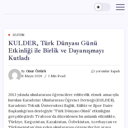
Skip
to
content
EĞITIM
KULDER, Türk Dünyası Günü
Etkinliği ile Birlik ve Dayanışmayı
Kutladı
KULDER,
By
Onur Öztürk
yorumlar kapalı
Türk
11 Mayıs 2026
1 Min Read
Dünyası
Günü
Etkinliği
2013 yılında uluslararası öğrencilere rehberlik etmek amacıyla
ile
kurulan Karadeniz Uluslararası Öğrenci Derneği (KULDER),
Birlik
ve
Karadeniz Teknik Üniversitesi Sağlık, Kültür ve Spor Daire
Dayanışmayı
Başkanlığı’nın desteğiyle “Türk Dünyası Günü” etkinliğini
Kutladı
gerçekleştirdi. Trabzon’da düzenlenen bu anlamlı etkinlikte,
için
Türkiye, Kırgızistan, Kazakistan, Özbekistan, Azerbaycan ve
Türkmenistan’dan gelen uluslararası öğrenciler bir araya