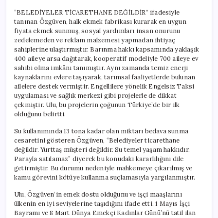
“BELEDİYELER TİCARETHANE DEĞİLDİR” ifadesiyle
tanınan Özgüven, halk ekmek fabrikası kurarak en uygun
fiyata ekmek sunmuş, sosyal yardımları insan onurunu
zedelemeden ve reklam malzemesi yapmadan ihtiyaç
sahiplerine ulaştırmıştır. Barınma hakkı kapsamında yaklaşık
400 aileye arsa dağıtarak, kooperatif modeliyle 700 aileye ev
sahibi olma imkânı tanımıştır. Aynı zamanda temiz enerji
kaynaklarını evlere taşıyarak, tarımsal faaliyetlerde bulunan
ailelere destek vermiştir. Engellilere yönelik Engelsiz Taksi
uygulaması ve sağlık merkezi gibi projelerle de dikkat
çekmiştir. Ulu, bu projelerin çoğunun Türkiye’de bir ilk
olduğunu belirtti.
Su kullanımında 13 tona kadar olan miktarı bedava sunma
cesaretini gösteren Özgüven, “Belediyeler ticarethane
değildir. Yurttaş müşteri değildir. Su temel yaşam hakkıdır.
Parayla satılamaz” diyerek bu konudaki kararlılığını dile
getirmiştir. Bu durumu nedeniyle mahkemeye çıkarılmış ve
kamu görevini kötüye kullanma suçlamasıyla yargılanmıştır.
Ulu, Özgüven’in emek dostu olduğunu ve işçi maaşlarını
ülkenin en iyi seviyelerine taşıdığını ifade etti. 1 Mayıs İşçi
Bayramı ve 8 Mart Dünya Emekçi Kadınlar Günü’nü tatil ilan