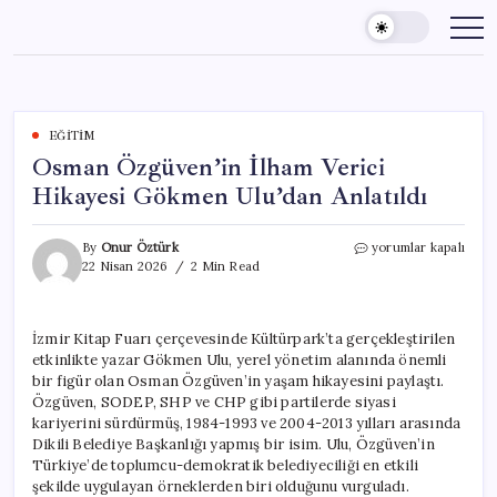
Skip
to
content
EĞITIM
Osman Özgüven’in İlham Verici
Hikayesi Gökmen Ulu’dan Anlatıldı
Osman
By
Onur Öztürk
yorumlar kapalı
Özgüven’in
22 Nisan 2026
2 Min Read
İlham
Verici
Hikayesi
İzmir Kitap Fuarı çerçevesinde Kültürpark’ta gerçekleştirilen
Gökmen
etkinlikte yazar Gökmen Ulu, yerel yönetim alanında önemli
Ulu’dan
Anlatıldı
bir figür olan Osman Özgüven’in yaşam hikayesini paylaştı.
için
Özgüven, SODEP, SHP ve CHP gibi partilerde siyasi
kariyerini sürdürmüş, 1984-1993 ve 2004-2013 yılları arasında
Dikili Belediye Başkanlığı yapmış bir isim. Ulu, Özgüven’in
Türkiye’de toplumcu-demokratik belediyeciliği en etkili
şekilde uygulayan örneklerden biri olduğunu vurguladı.