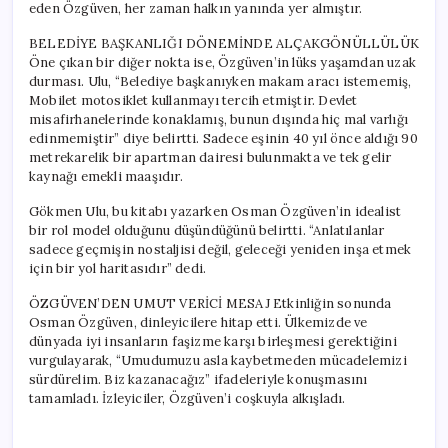
eden Özgüven, her zaman halkın yanında yer almıştır.
BELEDİYE BAŞKANLIĞI DÖNEMİNDE ALÇAKGÖNÜLLÜLÜK
Öne çıkan bir diğer nokta ise, Özgüven’in lüks yaşamdan uzak
durması. Ulu, “Belediye başkanıyken makam aracı istememiş,
Mobilet motosiklet kullanmayı tercih etmiştir. Devlet
misafirhanelerinde konaklamış, bunun dışında hiç mal varlığı
edinmemiştir” diye belirtti. Sadece eşinin 40 yıl önce aldığı 90
metrekarelik bir apartman dairesi bulunmakta ve tek gelir
kaynağı emekli maaşıdır.
Gökmen Ulu, bu kitabı yazarken Osman Özgüven’in idealist
bir rol model olduğunu düşündüğünü belirtti. “Anlatılanlar
sadece geçmişin nostaljisi değil, geleceği yeniden inşa etmek
için bir yol haritasıdır” dedi.
ÖZGÜVEN’DEN UMUT VERİCİ MESAJ Etkinliğin sonunda
Osman Özgüven, dinleyicilere hitap etti. Ülkemizde ve
dünyada iyi insanların faşizme karşı birleşmesi gerektiğini
vurgulayarak, “Umudumuzu asla kaybetmeden mücadelemizi
sürdürelim. Biz kazanacağız” ifadeleriyle konuşmasını
tamamladı. İzleyiciler, Özgüven’i coşkuyla alkışladı.