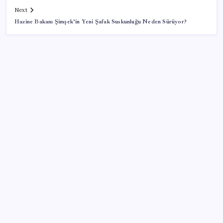
Next
Hazine Bakanı Şimşek’in Yeni Şafak Suskunluğu Neden Sürüyor?
SON YAZILAR
Küresel gıda fiyatlarında alarm: 3,5 yılın zirvesi
görüldü
Trump’tan Fed Başkanı Warsh’a: Faiz kararı
tamamen ona bağlı değil
BofA: Yatırımcı iyimserliği beş yılın en yüksek
seviyesinde