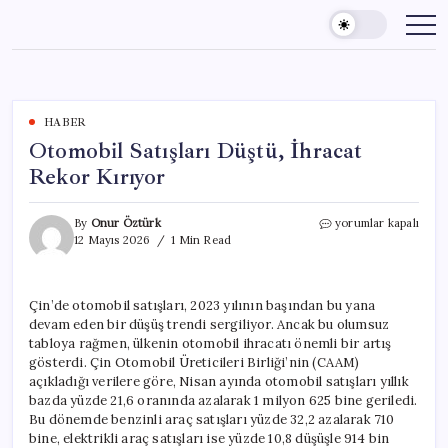
Skip
to
content
HABER
Otomobil Satışları Düştü, İhracat
Rekor Kırıyor
Otomobil
By
Onur Öztürk
yorumlar kapalı
Satışları
12 Mayıs 2026
1 Min Read
Düştü,
İhracat
Rekor
Çin’de otomobil satışları, 2023 yılının başından bu yana
Kırıyor
devam eden bir düşüş trendi sergiliyor. Ancak bu olumsuz
için
tabloya rağmen, ülkenin otomobil ihracatı önemli bir artış
gösterdi. Çin Otomobil Üreticileri Birliği’nin (CAAM)
açıkladığı verilere göre, Nisan ayında otomobil satışları yıllık
bazda yüzde 21,6 oranında azalarak 1 milyon 625 bine geriledi.
Bu dönemde benzinli araç satışları yüzde 32,2 azalarak 710
bine, elektrikli araç satışları ise yüzde 10,8 düşüşle 914 bin