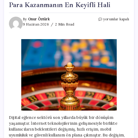
Para Kazanmanın En Keyifli Hali
Para
By
Onur Öztürk
yorumlar kapalı
Kazanmanın
9 Haziran 2026
2 Min Read
En
Keyifli
Hali
için
Dijital eğlence sektörü son yıllarda büyük bir dönüşüm
yaşamıştır. İnternet teknolojilerinin gelişmesiyle birlikte
kullanıcıların beklentileri değişmiş, hızlı erişim, mobil
uyumluluk ve güvenli kullanım ön plana çıkmıştır. Bu değişim,