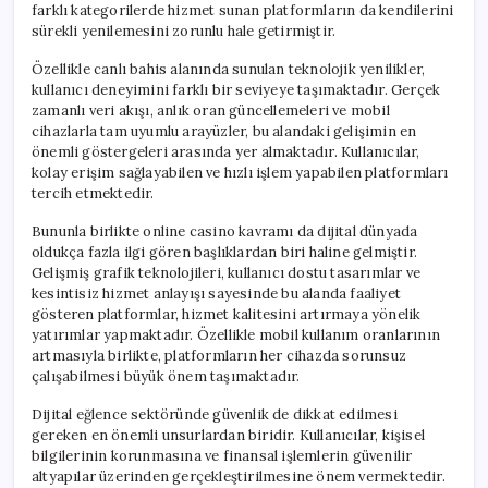
farklı kategorilerde hizmet sunan platformların da kendilerini
sürekli yenilemesini zorunlu hale getirmiştir.
Özellikle canlı bahis alanında sunulan teknolojik yenilikler,
kullanıcı deneyimini farklı bir seviyeye taşımaktadır. Gerçek
zamanlı veri akışı, anlık oran güncellemeleri ve mobil
cihazlarla tam uyumlu arayüzler, bu alandaki gelişimin en
önemli göstergeleri arasında yer almaktadır. Kullanıcılar,
kolay erişim sağlayabilen ve hızlı işlem yapabilen platformları
tercih etmektedir.
Bununla birlikte online casino kavramı da dijital dünyada
oldukça fazla ilgi gören başlıklardan biri haline gelmiştir.
Gelişmiş grafik teknolojileri, kullanıcı dostu tasarımlar ve
kesintisiz hizmet anlayışı sayesinde bu alanda faaliyet
gösteren platformlar, hizmet kalitesini artırmaya yönelik
yatırımlar yapmaktadır. Özellikle mobil kullanım oranlarının
artmasıyla birlikte, platformların her cihazda sorunsuz
çalışabilmesi büyük önem taşımaktadır.
Dijital eğlence sektöründe güvenlik de dikkat edilmesi
gereken en önemli unsurlardan biridir. Kullanıcılar, kişisel
bilgilerinin korunmasına ve finansal işlemlerin güvenilir
altyapılar üzerinden gerçekleştirilmesine önem vermektedir.