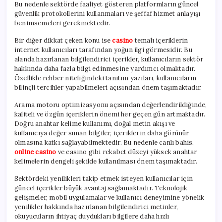
Bu nedenle sektörde faaliyet gösteren platformların güncel
güvenlik protokollerini kullanmaları ve şeffaf hizmet anlayışı
benimsemeleri gerekmektedir.
Bir diğer dikkat çeken konu ise
casino
temalı içeriklerin
internet kullanıcıları tarafından yoğun ilgi görmesidir. Bu
alanda hazırlanan bilgilendirici içerikler, kullanıcıların sektör
hakkında daha fazla bilgi edinmesine yardımcı olmaktadır.
Özellikle rehber niteliğindeki tanıtım yazıları, kullanıcıların
bilinçli tercihler yapabilmeleri açısından önem taşımaktadır.
Arama motoru optimizasyonu açısından değerlendirildiğinde,
kaliteli ve özgün içeriklerin önemi her geçen gün artmaktadır.
Doğru anahtar kelime kullanımı, doğal metin akışı ve
kullanıcıya değer sunan bilgiler, içeriklerin daha görünür
olmasına katkı sağlayabilmektedir. Bu nedenle canlı bahis,
online casino
ve casino gibi rekabet düzeyi yüksek anahtar
kelimelerin dengeli şekilde kullanılması önem taşımaktadır.
Sektördeki yenilikleri takip etmek isteyen kullanıcılar için
güncel içerikler büyük avantaj sağlamaktadır. Teknolojik
gelişmeler, mobil uygulamalar ve kullanıcı deneyimine yönelik
yenilikler hakkında hazırlanan bilgilendirici metinler,
okuyucuların ihtiyaç duydukları bilgilere daha hızlı