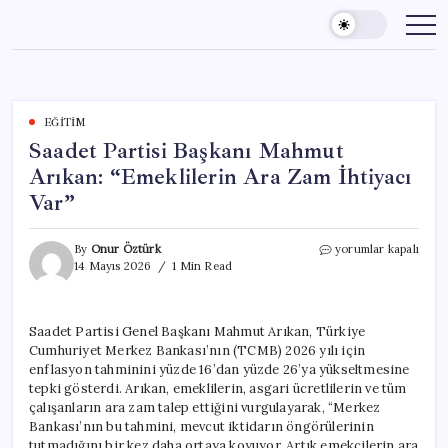
Skip
to
content
EĞITIM
Saadet Partisi Başkanı Mahmut
Arıkan: “Emeklilerin Ara Zam İhtiyacı
Var”
Saadet
By
Onur Öztürk
yorumlar kapalı
Partisi
14 Mayıs 2026
1 Min Read
Başkanı
Mahmut
Arıkan:
Saadet Partisi Genel Başkanı Mahmut Arıkan, Türkiye
“Emeklilerin
Cumhuriyet Merkez Bankası’nın (TCMB) 2026 yılı için
Ara
Zam
enflasyon tahminini yüzde 16’dan yüzde 26’ya yükseltmesine
İhtiyacı
tepki gösterdi. Arıkan, emeklilerin, asgari ücretlilerin ve tüm
Var”
çalışanların ara zam talep ettiğini vurgulayarak, “Merkez
için
Bankası’nın bu tahmini, mevcut iktidarın öngörülerinin
tutmadığını bir kez daha ortaya koyuyor. Artık emekçilerin ara