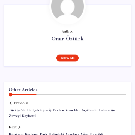
Author
Onur Öztürk
Follow Me
Other Articles
Previous
Türkiye’de En Çok Sipariş Verilen Yemekler Açıklandı: Lahmacun
Zirveyi Kaybetti
Next
Rüzgarın Kurbanı: Park Halindeki Araçlara Ağaç Devrildi