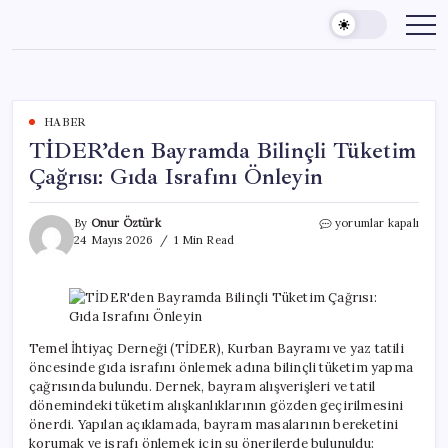
Skip
to
content
HABER
TİDER’den Bayramda Bilinçli Tüketim
Çağrısı: Gıda Israfını Önleyin
TİDER’den
By
Onur Öztürk
yorumlar kapalı
Bayramda
24 Mayıs 2026
1 Min Read
Bilinçli
Tüketim
Çağrısı:
Gıda
Israfını
Önleyin
Temel İhtiyaç Derneği (TİDER), Kurban Bayramı ve yaz tatili
için
öncesinde gıda israfını önlemek adına bilinçli tüketim yapma
çağrısında bulundu. Dernek, bayram alışverişleri ve tatil
dönemindeki tüketim alışkanlıklarının gözden geçirilmesini
önerdi. Yapılan açıklamada, bayram masalarının bereketini
korumak ve israfı önlemek için şu önerilerde bulunuldu: