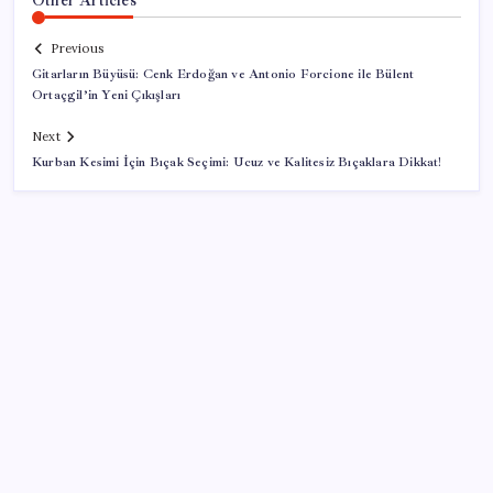
Previous
Gitarların Büyüsü: Cenk Erdoğan ve Antonio Forcione ile Bülent
Ortaçgil’in Yeni Çıkışları
Next
Kurban Kesimi İçin Bıçak Seçimi: Ucuz ve Kalitesiz Bıçaklara Dikkat!
SON YAZILAR
Pezeşkiyan: Teslim olmaya zorlanırsak savaşırız,
boyun eğmeyiz