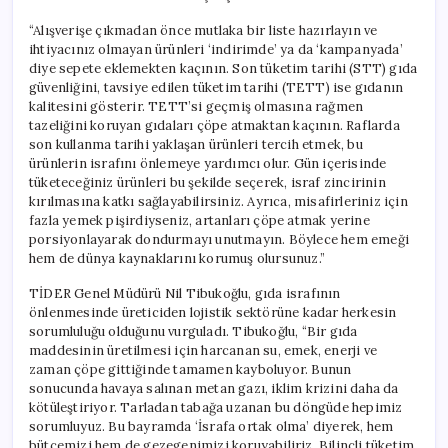
“Alışverişe çıkmadan önce mutlaka bir liste hazırlayın ve
ihtiyacınız olmayan ürünleri ‘indirimde’ ya da ‘kampanyada’
diye sepete eklemekten kaçının. Son tüketim tarihi (STT) gıda
güvenliğini, tavsiye edilen tüketim tarihi (TETT) ise gıdanın
kalitesini gösterir. TETT’si geçmiş olmasına rağmen
tazeliğini koruyan gıdaları çöpe atmaktan kaçının. Raflarda
son kullanma tarihi yaklaşan ürünleri tercih etmek, bu
ürünlerin israfını önlemeye yardımcı olur. Gün içerisinde
tüketeceğiniz ürünleri bu şekilde seçerek, israf zincirinin
kırılmasına katkı sağlayabilirsiniz. Ayrıca, misafirleriniz için
fazla yemek pişirdiyseniz, artanları çöpe atmak yerine
porsiyonlayarak dondurmayı unutmayın. Böylece hem emeği
hem de dünya kaynaklarını korumuş olursunuz.”
TİDER Genel Müdürü Nil Tibukoğlu, gıda israfının
önlenmesinde üreticiden lojistik sektörüne kadar herkesin
sorumluluğu olduğunu vurguladı. Tibukoğlu, “Bir gıda
maddesinin üretilmesi için harcanan su, emek, enerji ve
zaman çöpe gittiğinde tamamen kayboluyor. Bunun
sonucunda havaya salınan metan gazı, iklim krizini daha da
kötüleştiriyor. Tarladan tabağa uzanan bu döngüde hepimiz
sorumluyuz. Bu bayramda ‘İsrafa ortak olma’ diyerek, hem
bütçemizi hem de gezegenimizi koruyabiliriz. Bilinçli tüketim,