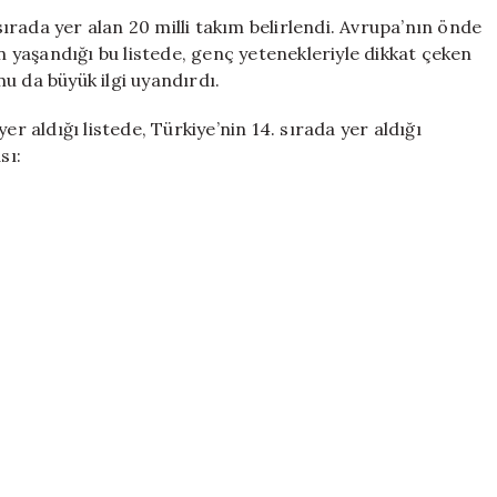
Milli
rada yer alan 20 milli takım belirlendi. Avrupa’nın önde
Takımları
in yaşandığı bu listede, genç yetenekleriyle dikkat çeken
Listesinde
u da büyük ilgi uyandırdı.
Kaçıncı
Sırada?
er aldığı listede, Türkiye’nin 14. sırada yer aldığı
için
sı: