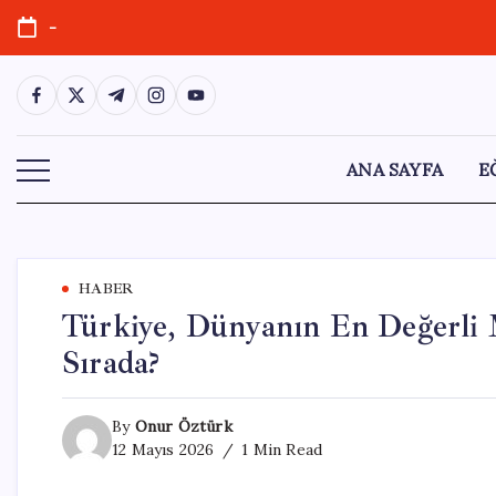
Skip
-
to
content
https://www.facebook.com/
https://twitter.com/
https://t.me/
https://www.instagram.com/
https://youtube.com/
ANA SAYFA
E
HABER
Türkiye, Dünyanın En Değerli M
Sırada?
By
Onur Öztürk
12 Mayıs 2026
1 Min Read