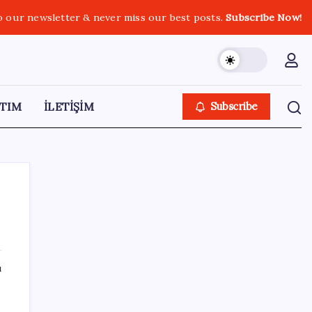
o our newsletter & never miss our best posts.
Subscribe Now!
TIM
İLETİŞİM
Subscribe
SON YAZILAR
ı
Güneş yüzeyinin en ayrıntılı görüntüsü elde
edildi