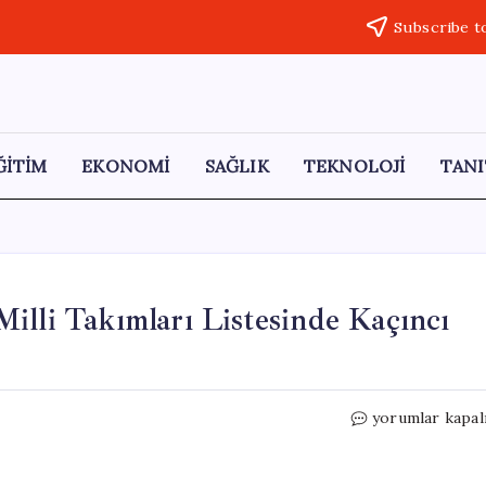
Subscribe t
ĞİTİM
EKONOMİ
SAĞLIK
TEKNOLOJİ
TANI
illi Takımları Listesinde Kaçıncı
Türkiye,
yorumlar kapal
Dünyanın
En
Değerli