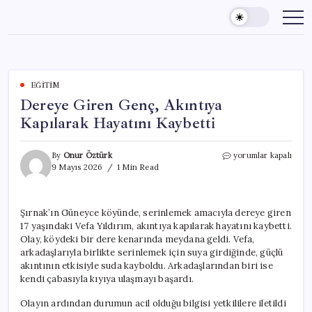
Skip
to
content
EĞITIM
Dereye Giren Genç, Akıntıya
Kapılarak Hayatını Kaybetti
Dereye
By
Onur Öztürk
yorumlar kapalı
Giren
9 Mayıs 2026
1 Min Read
Genç,
Akıntıya
Kapılarak
Şırnak’ın Güneyce köyünde, serinlemek amacıyla dereye giren
Hayatını
17 yaşındaki Vefa Yıldırım, akıntıya kapılarak hayatını kaybetti.
Kaybetti
için
Olay, köydeki bir dere kenarında meydana geldi. Vefa,
arkadaşlarıyla birlikte serinlemek için suya girdiğinde, güçlü
akıntının etkisiyle suda kayboldu. Arkadaşlarından biri ise
kendi çabasıyla kıyıya ulaşmayı başardı.
Olayın ardından durumun acil olduğu bilgisi yetkililere iletildi